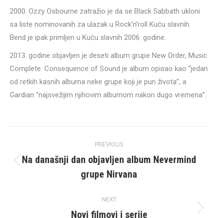
2000. Ozzy Osbourne zatražio je da se Black Sabbath ukloni
sa liste nominovanih za ulazak u Rock’n’roll Kuću slavnih.
Bend je ipak primljen u Kuću slavnih 2006. godine.
2013. godine objavljen je deseti album grupe New Order, Music
Complete. Consequence of Sound je album opisao kao “jedan
od retkih kasnih albuma neke grupe koji je pun života”, a
Gardian “najsvežijim njihovim albumom nakon dugo vremena”.
Post
PREVIOUS
navigation
Na današnji dan objavljen album Nevermind
Previous
grupe Nirvana
post:
NEXT
Novi filmovi i serije
Next