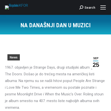
Search
Search:
NA DANAŠNJI DAN U MUZICI
News
SEP
25
1967. objavljen je Strange Days, drugi studijski album grupe
The Doors. Došao je do trećeg mesta na američkoj listi
albuma. Na njemu su se našli hitovi poput People Are Strange
i Love Me Two Times, a vremenom su postale poznate i
pesme Moonlight Drive i When the Music’s Over. Roling stoun
je album smestio na 407. mesto liste najboljih albuma svih
vremena.