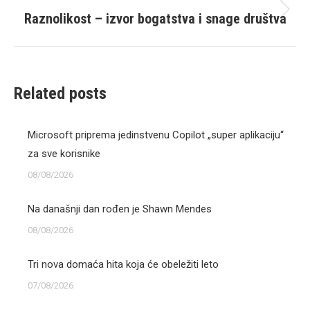
Raznolikost – izvor bogatstva i snage društva
Next
post:
Related posts
Microsoft priprema jedinstvenu Copilot „super aplikaciju“
za sve korisnike
08/08/2026
Na današnji dan rođen je Shawn Mendes
08/08/2026
Tri nova domaća hita koja će obeležiti leto
07/08/2026