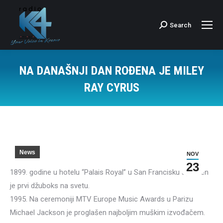
Search
Search:
NA DANAŠNJI DAN ROĐENA JE MILEY
RAY CYRUS
News
NOV
23
1899. godine u hotelu “Palais Royal” u San Francisku ugrađen
je prvi džuboks na svetu.
1995. Na ceremoniji MTV Europe Music Awards u Parizu
Michael Jackson je proglašen najboljim muškim izvođačem.