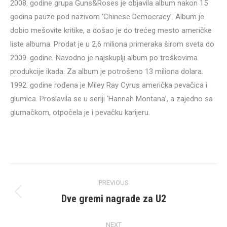
2008. godine grupa Guns&Roses je objavila album nakon 15
godina pauze pod nazivom ‘Chinese Democracy’. Album je
dobio mešovite kritike, a došao je do trećeg mesto američke
liste albuma. Prodat je u 2,6 miliona primeraka širom sveta do
2009. godine. Navodno je najskuplji album po troškovima
produkcije ikada. Za album je potrošeno 13 miliona dolara.
1992. godine rođena je Miley Ray Cyrus američka pevačica i
glumica. Proslavila se u seriji ‘Hannah Montana’, a zajedno sa
glumačkom, otpočela je i pevačku karijeru.
Post
PREVIOUS
navigation
Dve gremi nagrade za U2
Previous
post:
NEXT