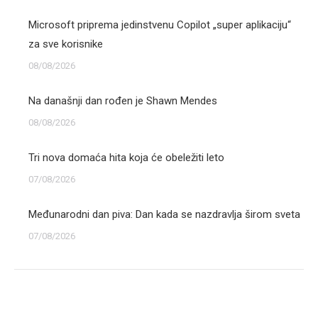
Microsoft priprema jedinstvenu Copilot „super aplikaciju“
za sve korisnike
08/08/2026
Na današnji dan rođen je Shawn Mendes
08/08/2026
Tri nova domaća hita koja će obeležiti leto
07/08/2026
Međunarodni dan piva: Dan kada se nazdravlja širom sveta
07/08/2026