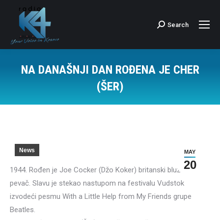
Search
Search:
NA DANAŠNJI DAN ROĐENA JE CHER
(ŠER)
News
MAY
20
1944. Rođen je Joe Cocker (Džo Koker) britanski bluz i rok
pevač. Slavu je stekao nastupom na festivalu Vudstok
izvodeći pesmu With a Little Help from My Friends grupe
Beatles.