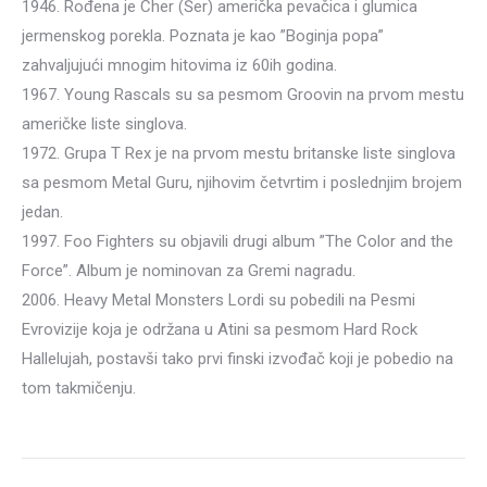
1946. Rođena je Cher (Šer) američka pevačica i glumica
jermenskog porekla. Poznata je kao ”Boginja popa”
zahvaljujući mnogim hitovima iz 60ih godina.
1967. Young Rascals su sa pesmom Groovin na prvom mestu
američke liste singlova.
1972. Grupa T Rex je na prvom mestu britanske liste singlova
sa pesmom Metal Guru, njihovim četvrtim i poslednjim brojem
jedan.
1997. Foo Fighters su objavili drugi album ”The Color and the
Force”. Album je nominovan za Gremi nagradu.
2006. Heavy Metal Monsters Lordi su pobedili na Pesmi
Evrovizije koja je održana u Atini sa pesmom Hard Rock
Hallelujah, postavši tako prvi finski izvođač koji je pobedio na
tom takmičenju.
Post