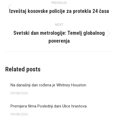
PREVIOUS
navigation
Izveštaj kosovske policije za protekla 24 časa
Previous
post:
NEXT
Svetski dan metrologije: Temelj globalnog
Next
poverenja
post:
Related posts
Na današnji dan rođena je Whitney Houston
09/08/2026
Premijera filma Poslednji dani Ulice hrastova
09/08/2026