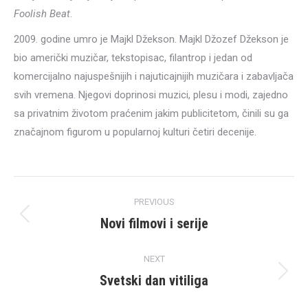
Foolish Beat
.
2009. godine umro je Majkl Džekson. Majkl Džozef Džekson je
bio američki muzičar, tekstopisac, filantrop i jedan od
komercijalno najuspešnijih i najuticajnijih muzičara i zabavljača
svih vremena. Njegovi doprinosi muzici, plesu i modi, zajedno
sa privatnim životom praćenim jakim publicitetom, činili su ga
značajnom figurom u popularnoj kulturi četiri decenije.
Post
PREVIOUS
navigation
Novi filmovi i serije
Previous
post:
NEXT
Svetski dan vitiliga
Next
post: