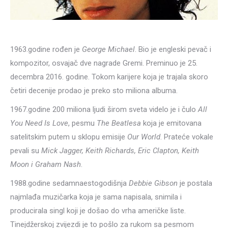
1963.godine rođen je
George Michael
. Bio je engleski pevač i
kompozitor, osvajač dve nagrade Gremi. Preminuo je 25.
decembra 2016. godine. Tokom karijere koja je trajala skoro
četiri decenije prodao je preko sto miliona albuma.
1967.godine 200 miliona ljudi širom sveta videlo je i čulo
All
You Need Is Love
, pesmu
The Beatlesa
koja je emitovana
satelitskim putem u sklopu emisije
Our World
. Prateće vokale
pevali su
Mick Jagger, Keith Richards, Eric Clapton, Keith
Moon i Graham Nash
.
1988.godine sedamnaestogodišnja
Debbie Gibson
je postala
najmlađa muzičarka koja je sama napisala, snimila i
producirala singl koji je došao do vrha američke liste.
Tinejdžerskoj zvijezdi je to pošlo za rukom sa pesmom