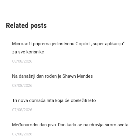
Related posts
Microsoft priprema jedinstvenu Copilot „super aplikaciju“
za sve korisnike
08/08/2026
Na današnji dan rođen je Shawn Mendes
08/08/2026
Tri nova domaća hita koja će obeležiti leto
07/08/2026
Međunarodni dan piva: Dan kada se nazdravlja širom sveta
07/08/2026