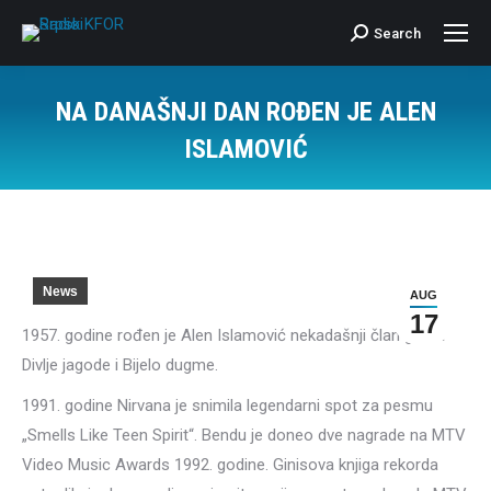
Search
Search:
NA DANAŠNJI DAN ROĐEN JE ALEN
ISLAMOVIĆ
News
AUG
17
1957. godine rođen je Alen Islamović nekadašnji član grupa
Divlje jagode i Bijelo dugme.
1991. godine Nirvana je snimila legendarni spot za pesmu
„Smells Like Teen Spirit“. Bendu je doneo dve nagrade na MTV
Video Music Awards 1992. godine. Ginisova knjiga rekorda