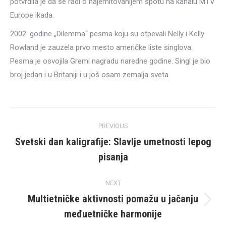
potvrdila je da se radi o najemitovanijem spotu na kanalu MTV
Europe ikada.
2002. godine „Dilemma“ pesma koju su otpevali Nelly i Kelly
Rowland je zauzela prvo mesto američke liste singlova.
Pesma je osvojila Gremi nagradu naredne godine. Singl je bio
broj jedan i u Britaniji i u još osam zemalja sveta.
Post
PREVIOUS
navigation
Svetski dan kaligrafije: Slavlje umetnosti lepog
Previous
pisanja
post:
NEXT
Multietničke aktivnosti pomažu u jačanju
Next
međuetničke harmonije
post: