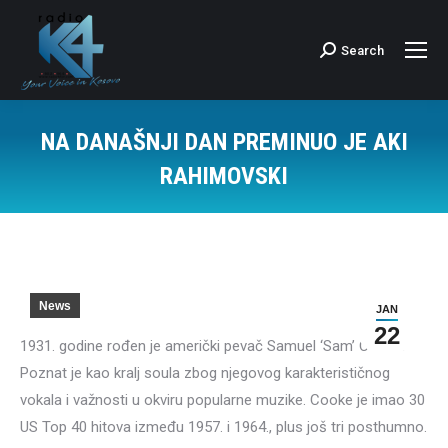
Search
Search:
NA DANAŠNJI DAN PREMINUO JE AKI
RAHIMOVSKI
News
JAN
22
1931. godine rođen je američki pevač Samuel ‘Sam’ Cooke.
Poznat je kao kralj soula zbog njegovog karakterističnog
vokala i važnosti u okviru popularne muzike. Cooke je imao 30
US Top 40 hitova između 1957. i 1964., plus još tri posthumno.