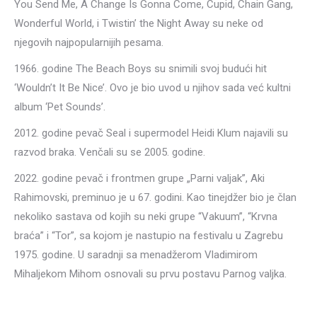
You Send Me, A Change Is Gonna Come, Cupid, Chain Gang,
Wonderful World, i Twistin’ the Night Away su neke od
njegovih najpopularnijih pesama.
1966. godine The Beach Boys su snimili svoj budući hit
‘Wouldn’t It Be Nice’. Ovo je bio uvod u njihov sada već kultni
album ‘Pet Sounds’.
2012. godine pevač Seal i supermodel Heidi Klum najavili su
razvod braka. Venčali su se 2005. godine.
2022. godine pevač i frontmen grupe „Parni valjak”, Aki
Rahimovski, preminuo je u 67. godini. Kao tinejdžer bio je član
nekoliko sastava od kojih su neki grupe “Vakuum”, “Krvna
braća” i “Tor”, sa kojom je nastupio na festivalu u Zagrebu
1975. godine. U saradnji sa menadžerom Vladimirom
Mihaljekom Mihom osnovali su prvu postavu Parnog valjka.