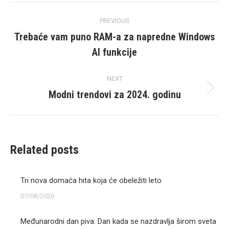
Post
PREVIOUS
navigation
Trebaće vam puno RAM-a za napredne Windows
Previous
AI funkcije
post:
NEXT
Modni trendovi za 2024. godinu
Next
post:
Related posts
Tri nova domaća hita koja će obeležiti leto
07/08/2026
Međunarodni dan piva: Dan kada se nazdravlja širom sveta