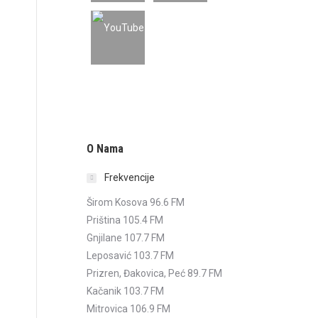
O Nama
Frekvencije
Širom Kosova 96.6 FM
Priština 105.4 FM
Gnjilane 107.7 FM
Leposavić 103.7 FM
Prizren, Đakovica, Peć 89.7 FM
Kačanik 103.7 FM
Mitrovica 106.9 FM