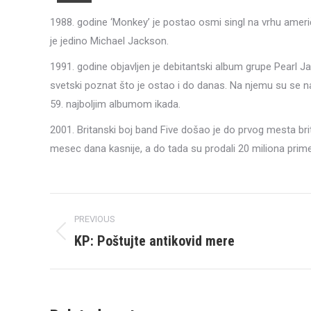
1988. godine ‘Monkey’ je postao osmi singl na vrhu amer
je jedino Michael Jackson.
1991. godine objavljen je debitantski album grupe Pearl J
svetski poznat što je ostao i do danas. Na njemu su se našl
59. najboljim albumom ikada.
2001. Britanski boj band Five došao je do prvog mesta br
mesec dana kasnije, a do tada su prodali 20 miliona pri
Post
PREVIOUS
navigation
KP: Poštujte antikovid mere
Previous
post: