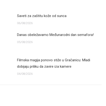
Saveti za zaštitu kože od sunca
06/08/2026
Danas obeležavamo Međunarodni dan semafora!
05/08/2026
Filmska magija ponovo stiže u Gračanicu: Mladi
dobijaju priliku da zavire iza kamere
04/08/2026