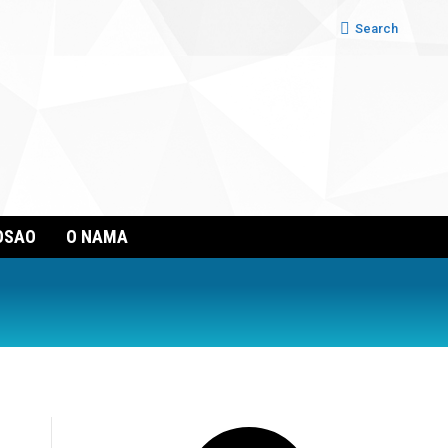
Search:
Search
OSAO
O NAMA