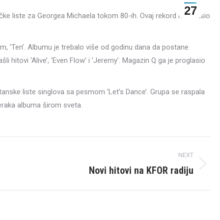
27
ičke liste za Georgea Michaela tokom 80-ih. Ovaj rekord nadmašio
am, ‘Ten’. Albumu je trebalo više od godinu dana da postane
i hitovi ‘Alive’, ‘Even Flow’ i ‘Jeremy’. Magazin Q ga je proglasio
itanske liste singlova sa pesmom ‘Let’s Dance’. Grupa se raspala
meraka albuma širom sveta.
NEXT
Novi hitovi na KFOR radiju
Next
post: