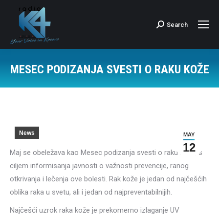
Search
Search:
MESEC PODIZANJA SVESTI O RAKU KOŽE
News
MAY
12
Maj se obeležava kao Mesec podizanja svesti o raku kože, s
ciljem informisanja javnosti o važnosti prevencije, ranog
otkrivanja i lečenja ove bolesti. Rak kože je jedan od najčešćih
oblika raka u svetu, ali i jedan od najpreventabilnijih.
Najčešći uzrok raka kože je prekomerno izlaganje UV