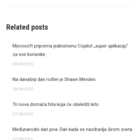
Related posts
Microsoft priprema jedinstvenu Copilot „super aplikaciju“
za sve korisnike
08/08/2026
Na današnji dan rođen je Shawn Mendes
08/08/2026
Tri nova domaća hita koja će obeležiti leto
07/08/2026
Međunarodni dan piva: Dan kada se nazdravlja širom sveta
07/08/2026