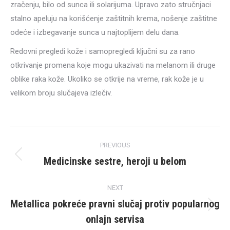
zračenju, bilo od sunca ili solarijuma. Upravo zato stručnjaci
stalno apeluju na korišćenje zaštitnih krema, nošenje zaštitne
odeće i izbegavanje sunca u najtoplijem delu dana.
Redovni pregledi kože i samopregledi ključni su za rano
otkrivanje promena koje mogu ukazivati na melanom ili druge
oblike raka kože. Ukoliko se otkrije na vreme, rak kože je u
velikom broju slučajeva izlečiv.
Post
PREVIOUS
navigation
Medicinske sestre, heroji u belom
Previous
post:
NEXT
Metallica pokreće pravni slučaj protiv popularnog
Next
onlajn servisa
post: