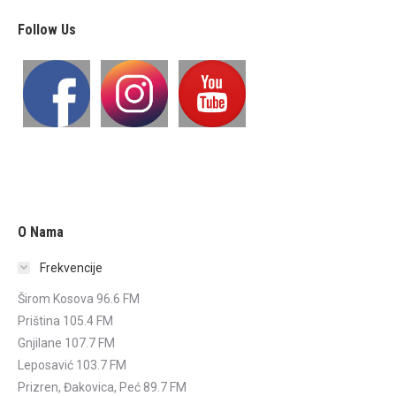
Follow Us
O Nama
Frekvencije
Širom Kosova 96.6 FM
Priština 105.4 FM
Gnjilane 107.7 FM
Leposavić 103.7 FM
Prizren, Đakovica, Peć 89.7 FM