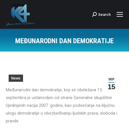
Search
Search:
MEĐUNARODNI DAN DEMOKRATIJE
News
SEP
15
Međunarodni dan demokratije, koji se obeležava 15.
septembra je ustanovljen od strane Generalne skupštine
Ujedinjenih nacija 2007. godine, kao podsećanje na ključnu
ulogu demokratije u obezbeđivanju ljudskih prava, sloboda i
pravde.