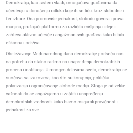
Demokratija, kao sistem vlasti, omogućava građanima da
učestvuju u donošenju odluka koje ih se tiču, kroz slobodne i
fer izbore. Ona promoviše jednakost, slobodu govora i prava
manjina, pružajući platformu za različita mišljenja i ideje i
zahteva aktivno učešće i angažman svih građana kako bi bila
efikasna i održiva.
Obeležavanje Međunarodnog dana demokratije podseća nas
na potrebu da stalno radimo na unapređenju demokratskih
procesa i institucija. U mnogim delovima sveta, demokratija se
suočava sa izazovima, kao što su korupcija, politička
polarizacija i ograničavanje slobode medija. Stoga je od velike
važnosti da se angažujemo u zaštiti i unapređenju
demokratskih vrednosti, kako bismo osigurali pravičnost i
jednakost za sve.