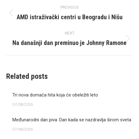
Post
PREVIOUS
navigation
AMD istraživački centri u Beogradu i Nišu
Previous
post:
NEXT
Na današnji dan preminuo je Johnny Ramone
Next
post:
Related posts
Tri nova domaća hita koja će obeležiti leto
07/08/2026
Međunarodni dan piva: Dan kada se nazdravlja širom sveta
07/08/2026