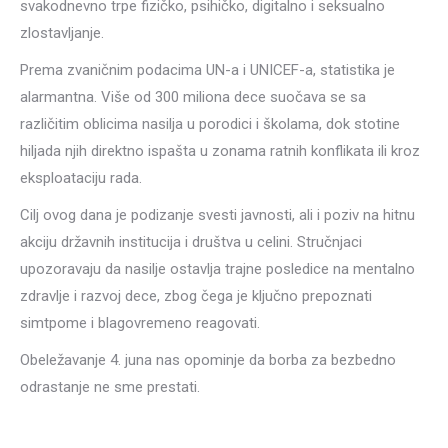
svakodnevno trpe fizičko, psihičko, digitalno i seksualno
zlostavljanje.
Prema zvaničnim podacima UN-a i UNICEF-a, statistika je
alarmantna. Više od 300 miliona dece suočava se sa
različitim oblicima nasilja u porodici i školama, dok stotine
hiljada njih direktno ispašta u zonama ratnih konflikata ili kroz
eksploataciju rada.
Cilj ovog dana je podizanje svesti javnosti, ali i poziv na hitnu
akciju državnih institucija i društva u celini. Stručnjaci
upozoravaju da nasilje ostavlja trajne posledice na mentalno
zdravlje i razvoj dece, zbog čega je ključno prepoznati
simtpome i blagovremeno reagovati.
Obeležavanje 4. juna nas opominje da borba za bezbedno
odrastanje ne sme prestati.