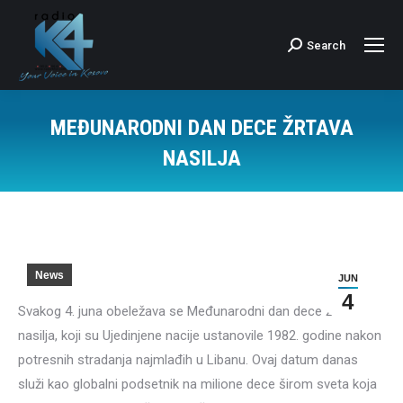
Search
Search:
MEĐUNARODNI DAN DECE ŽRTAVA
NASILJA
News
JUN
4
Svakog 4. juna obeležava se Međunarodni dan dece žrtava
nasilja, koji su Ujedinjene nacije ustanovile 1982. godine nakon
potresnih stradanja najmlađih u Libanu. Ovaj datum danas
služi kao globalni podsetnik na milione dece širom sveta koja