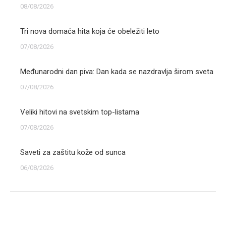
08/08/2026
Tri nova domaća hita koja će obeležiti leto
07/08/2026
Međunarodni dan piva: Dan kada se nazdravlja širom sveta
07/08/2026
Veliki hitovi na svetskim top-listama
07/08/2026
Saveti za zaštitu kože od sunca
06/08/2026