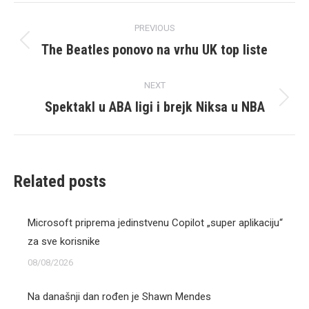
Post
PREVIOUS
navigation
The Beatles ponovo na vrhu UK top liste
Previous
post:
NEXT
Spektakl u ABA ligi i brejk Niksa u NBA
Next
post:
Related posts
Microsoft priprema jedinstvenu Copilot „super aplikaciju“
za sve korisnike
08/08/2026
Na današnji dan rođen je Shawn Mendes