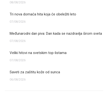
08/08/2026
Tri nova domaća hita koja će obeležiti leto
07/08/2026
Međunarodni dan piva: Dan kada se nazdravlja širom sveta
07/08/2026
Veliki hitovi na svetskim top-listama
07/08/2026
Saveti za zaštitu kože od sunca
06/08/2026