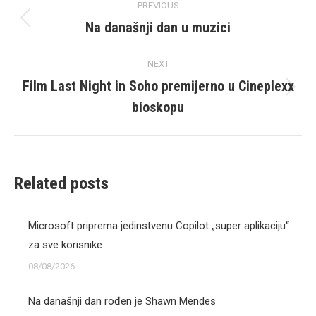
PREVIOUS
navigation
Na današnji dan u muzici
Previous
post:
NEXT
Film Last Night in Soho premijerno u Cineplexx
Next
bioskopu
post:
Related posts
Microsoft priprema jedinstvenu Copilot „super aplikaciju“
za sve korisnike
08/08/2026
Na današnji dan rođen je Shawn Mendes