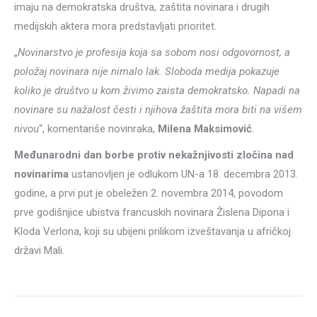
imaju na demokratska društva, zaštita novinara i drugih
medijskih aktera mora predstavljati prioritet.
„
Novinarstvo je profesija koja sa sobom nosi odgovornost, a
položaj novinara nije nimalo lak. Sloboda medija pokazuje
koliko je društvo u kom živimo zaista demokratsko. Napadi na
novinare su nažalost česti i njihova žaštita mora biti na višem
nivou
“, komentariše novinraka,
Milena Maksimović
.
Međunarodni dan borbe protiv nekažnjivosti zločina nad
novinarima
ustanovljen je odlukom UN-a 18. decembra 2013.
godine, a prvi put je obeležen 2. novembra 2014, povodom
prve godišnjice ubistva francuskih novinara Žislena Dipona i
Kloda Verlona, koji su ubijeni prilikom izveštavanja u afričkoj
državi Mali.
Post