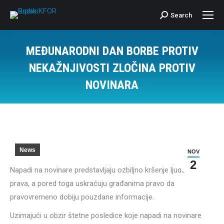
Search
Search:
MEĐUNARODNI DAN BORBE PROTIV
NEKAŽNJIVOSTI ZLOČINA PROTIV
NOVINARA
News
NOV
2
Napadi na novinare predstavljaju ozbiljno kršenje ljudskih
prava, a pored toga uskraćuju građanima pravo da
pravovremeno dobiju pouzdane informacije.
Uzimajući u obzir štetne posledice koje napadi na novinare