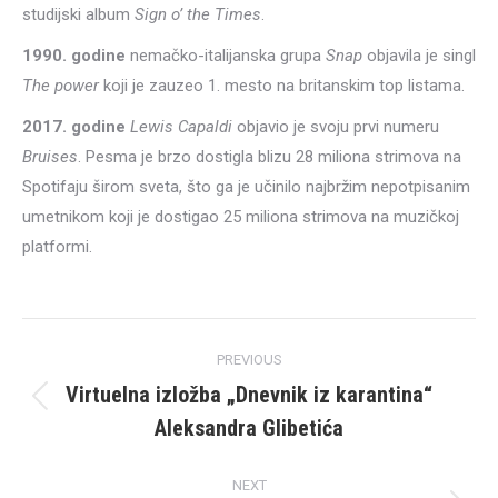
studijski album
Sign o’ the Times
.
1990. godine
nemačko-italijanska grupa
Snap
objavila je singl
The power
koji je zauzeo 1. mesto na britanskim top listama.
2017. godine
Lewis Capaldi
objavio je svoju prvi numeru
Bruises
. Pesma je brzo dostigla blizu 28 miliona strimova na
Spotifaju širom sveta, što ga je učinilo najbržim nepotpisanim
umetnikom koji je dostigao 25 miliona strimova na muzičkoj
platformi.
Post
PREVIOUS
navigation
Virtuelna izložba „Dnevnik iz karantina“
Previous
Aleksandra Glibetića
post:
NEXT