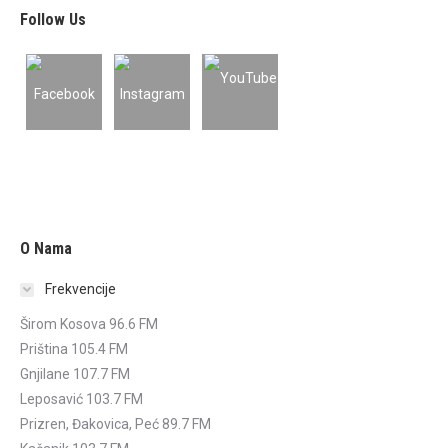
Follow Us
O Nama
Frekvencije
Širom Kosova 96.6 FM
Priština 105.4 FM
Gnjilane 107.7 FM
Leposavić 103.7 FM
Prizren, Đakovica, Peć 89.7 FM