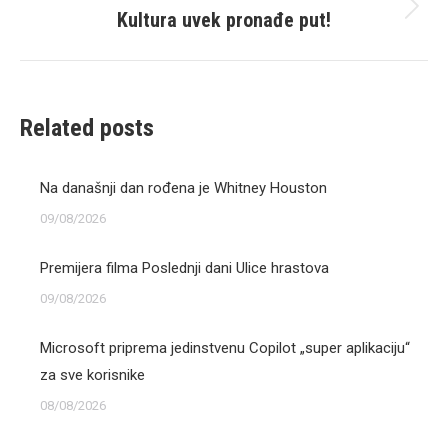
Kultura uvek pronađe put!
Next
post:
Related posts
Na današnji dan rođena je Whitney Houston
09/08/2026
Premijera filma Poslednji dani Ulice hrastova
09/08/2026
Microsoft priprema jedinstvenu Copilot „super aplikaciju“
za sve korisnike
08/08/2026