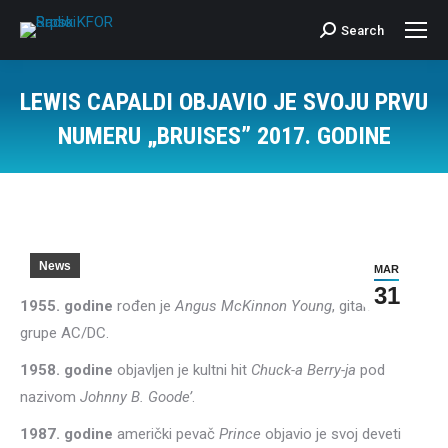
Search
Search:
LEWIS CAPALDI OBJAVIO JE SVOJU PRVU
NUMERU „BRUISES” 2017. GODINE
News
MAR
31
1955. godine
rođen je
Angus McKinnon Young
, gitarista
grupe AC/DC.
1958. godine
objavljen je kultni hit
Chuck-a Berry-ja
pod
nazivom
Johnny B. Goode’
.
1987. godine
američki pevač
Prince
objavio je svoj deveti