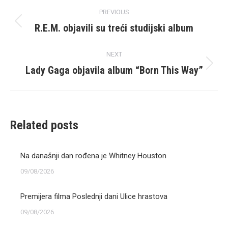
Post
PREVIOUS
navigation
R.E.M. objavili su treći studijski album
Previous
post:
NEXT
Lady Gaga objavila album “Born This Way”
Next
post:
Related posts
Na današnji dan rođena je Whitney Houston
09/08/2026
Premijera filma Poslednji dani Ulice hrastova
09/08/2026