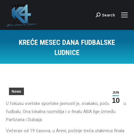
Search
Search:
KREĆE MESEC DANA FUDBALSKE
LUDNICE
News
JUN
10
U fokusu svetske sportske javnosti je, svakako, početak SP u
fudbalu. Ona lokalna razmišlja i o finalu ABA lige između
Partizana i Dubaija.
Večeras od 19 časova, u Areni, počinje treća utakmica finala