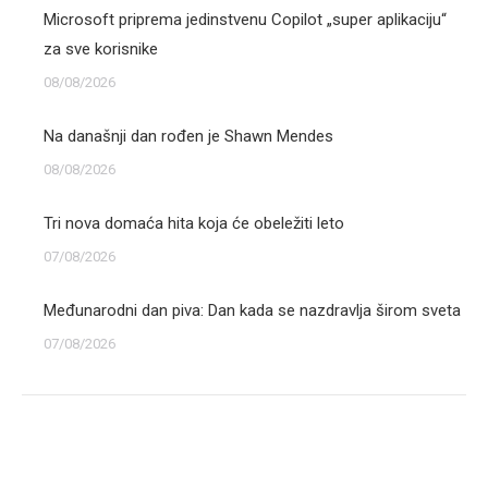
Microsoft priprema jedinstvenu Copilot „super aplikaciju“
za sve korisnike
08/08/2026
Na današnji dan rođen je Shawn Mendes
08/08/2026
Tri nova domaća hita koja će obeležiti leto
07/08/2026
Međunarodni dan piva: Dan kada se nazdravlja širom sveta
07/08/2026