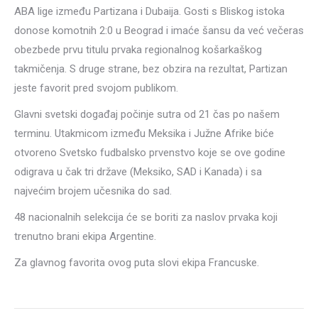
ABA lige između Partizana i Dubaija. Gosti s Bliskog istoka
donose komotnih 2:0 u Beograd i imaće šansu da već večeras
obezbede prvu titulu prvaka regionalnog košarkaškog
takmičenja. S druge strane, bez obzira na rezultat, Partizan
jeste favorit pred svojom publikom.
Glavni svetski događaj počinje sutra od 21 čas po našem
terminu. Utakmicom između Meksika i Južne Afrike biće
otvoreno Svetsko fudbalsko prvenstvo koje se ove godine
odigrava u čak tri države (Meksiko, SAD i Kanada) i sa
najvećim brojem učesnika do sad.
48 nacionalnih selekcija će se boriti za naslov prvaka koji
trenutno brani ekipa Argentine.
Za glavnog favorita ovog puta slovi ekipa Francuske.