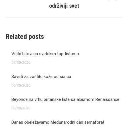
Next
održiviji svet
post:
Related posts
Veliki hitovi na svetskim top-listama
07/08/2026
Saveti za zaštitu kože od sunca
06/08/2026
Beyonce na vrhu britanske liste sa albumom Renaissance
06/08/2026
Danas obeležavamo Međunarodni dan semafora!