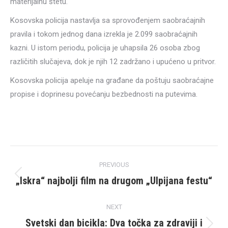
materijalnu štetu.
Kosovska policija nastavlja sa sprovođenjem saobraćajnih
pravila i tokom jednog dana izrekla je 2.099 saobraćajnih
kazni. U istom periodu, policija je uhapsila 26 osoba zbog
različitih slučajeva, dok je njih 12 zadržano i upućeno u pritvor.
Kosovska policija apeluje na građane da poštuju saobraćajne
propise i doprinesu povećanju bezbednosti na putevima.
Post
PREVIOUS
navigation
„Iskra“ najbolji film na drugom „Ulpijana festu“
Previous
post:
NEXT
Svetski dan bicikla: Dva točka za zdraviji i