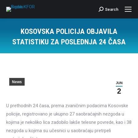
Search
Search:
KOSOVSKA POLICIJA OBJAVILA
STATISTIKU ZA POSLEDNJA 24 ČASA
News
JUN
2
U prethodnih 24 časa, prema zvaničnim podacima Kosovske
policije, registrovano je ukupno 27 saobraćajnih nezgoda u
kojima je nekoliko lica zadobilo lakše telesne povrede, kao i 38
nezgoda u kojima su učesnici u saobraćaju pretrpeli