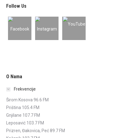
Follow Us
O Nama
Frekvencije
Širom Kosova 96.6 FM
Priština 105.4 FM
Gnjilane 107.7 FM
Leposavić 103.7 FM
Prizren, Đakovica, Peć 89.7 FM