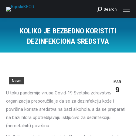
Search
Search:
KOLIKO JE BEZBEDNO KORISTITI
DEZINFEKCIONA SREDSTVA
News
MAR
9
U toku pandemije virusa Covid-19 Svetska zdravstvena
organizacija preporučila je da se za dezinfekciju kože i
površina koriste sredstva na bazi alkohola, a da se preparati
na bazi hlora upotrebljavaju isključivo za dezinfekciju
(nemetalnih) površina.