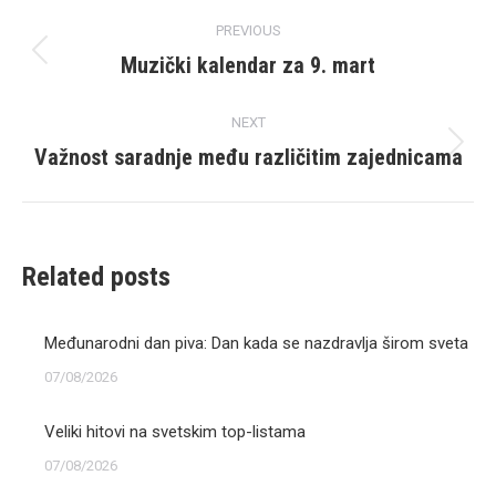
Post
PREVIOUS
navigation
Muzički kalendar za 9. mart
Previous
post:
NEXT
Važnost saradnje među različitim zajednicama
Next
post:
Related posts
Međunarodni dan piva: Dan kada se nazdravlja širom sveta
07/08/2026
Veliki hitovi na svetskim top-listama
07/08/2026