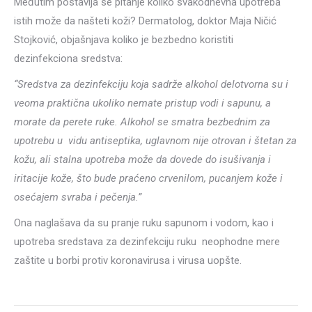
Međutim postavlja se pitanje koliko svakodnevna upotreba
istih može da našteti koži? Dermatolog, doktor Maja Ničić
Stojković, objašnjava koliko je bezbedno koristiti
dezinfekciona sredstva:
“Sredstva za dezinfekciju koja sadrže alkohol delotvorna su i
veoma praktična ukoliko nemate pristup vodi i sapunu, a
morate da perete ruke. Alkohol se smatra bezbednim za
upotrebu u vidu antiseptika, uglavnom nije otrovan i štetan za
kožu, ali stalna upotreba može da dovede do isušivanja i
iritacije kože, što bude praćeno crvenilom, pucanjem kože i
osećajem svraba i pečenja.”
Ona naglašava da su pranje ruku sapunom i vodom, kao i
upotreba sredstava za dezinfekciju ruku neophodne mere
zaštite u borbi protiv koronavirusa i virusa uopšte.