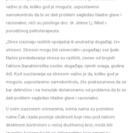
važno je da, koliko god je moguće, uspostavimo
samokontrolu da bi se dati problem sagledao hladne glave i
racionalno, reči su psiologa doc. dr Jelene Lj. Minić i
porodičnog psihoterаpeuta.
„Stres izazivaju različiti spoljašnji ili unutrašnji događaji, tzv.
stresori. Stresori mogu biti univerzalni i pogađaju sve ljude.
Načini prevladavanja stresa su različiti, zavise od brojnih
faktora (karakteristika osobe, događaja, njenih snaga, godina
itd). Kod suočavanja sa stresom važno je da, koliko god je
moguće, uspostavimo samokontrolu, što podrazumeva da se
bar delimično i na trenutak distanciramo od problema da bi se
dati problem sagledao hladne glave i racionalno.
U ovim izazovnim vremenima, svima nama su potrebne
rutine.Čak i kada postoje okolnosti koje nisu pod našom
direktnom kontrolom u većoj društvenoj krizi, može biti