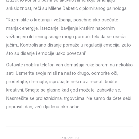
izuzetno korisno baviti se aktivnostima koje smanjuju
anksioznost, reči su Milene Dabetić diplomiranog psihologa.
“Razmislite o kretanju i vežbanju, posebno ako osećate
manjak energije. Istezanje, bavljenje kratkim napornim
vežbanjem ili trening snage mogu pomoći telu da se oseća
jačim.. Kontrolisano disanje pomaže u regulaciji emocija, zato
što su disanje i emocije usko povezani”.
Ostavite mobilni telefon van domašaja ruke barem na nekoliko
sati. Usmerite svoje misli na nešto drugo, odmorite oči,
prošetajte, dremajte, isprobajte neki novi recept, budite
kreativni. Smejte se glasno kad god možete, zabavite se.
Nasmešite se prolaznicima, trgovcima. Ne samo da ćete sebi
popraviti dan, već i ljudima oko sebe.
Post
PREVIOUS