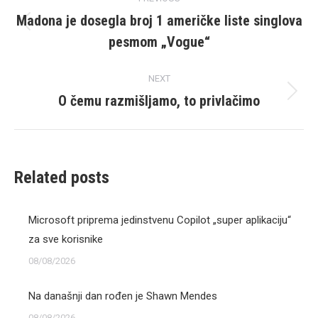
navigation
Madona je dosegla broj 1 američke liste singlova
Previous
pesmom „Vogue“
post:
NEXT
O čemu razmišljamo, to privlačimo
Next
post:
Related posts
Microsoft priprema jedinstvenu Copilot „super aplikaciju“
za sve korisnike
08/08/2026
Na današnji dan rođen je Shawn Mendes
08/08/2026