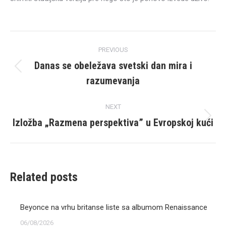
Post
PREVIOUS
navigation
Danas se obeležava svetski dan mira i
Previous
razumevanja
post:
NEXT
Izložba „Razmena perspektiva” u Evropskoj kući
Next
post:
Related posts
Beyonce na vrhu britanse liste sa albumom Renaissance
06/08/2026