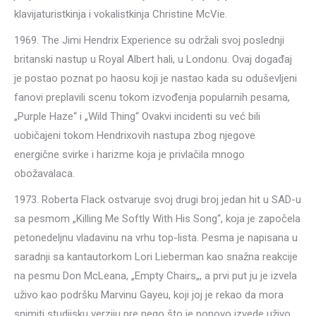
klavijaturistkinja i vokalistkinja Christine McVie.
1969. The Jimi Hendrix Experience su održali svoj poslednji
britanski nastup u Royal Albert hali, u Londonu. Ovaj događaj
je postao poznat po haosu koji je nastao kada su oduševljeni
fanovi preplavili scenu tokom izvođenja popularnih pesama,
„Purple Haze“ i „Wild Thing“ Ovakvi incidenti su već bili
uobičajeni tokom Hendrixovih nastupa zbog njegove
energične svirke i harizme koja je privlačila mnogo
obožavalaca.
1973. Roberta Flack ostvaruje svoj drugi broj jedan hit u SAD-u
sa pesmom „Killing Me Softly With His Song“, koja je započela
petonedeljnu vladavinu na vrhu top-lista. Pesma je napisana u
saradnji sa kantautorkom Lori Lieberman kao snažna reakcije
na pesmu Don McLeana, „Empty Chairs„, a prvi put ju je izvela
uživo kao podršku Marvinu Gayeu, koji joj je rekao da mora
snimiti studijsku verziju pre nego što je ponovo izvede uživo.