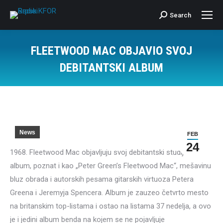
Search
Search:
FLEETWOOD MAC OBJAVIO SVOJ
DEBITANTSKI ALBUM
News
FEB
24
1968. Fleetwood Mac objavljuju svoj debitantski studijski
album, poznat i kao „Peter Green’s Fleetwood Mac“, mešavinu
bluz obrada i autorskih pesama gitarskih virtuoza Petera
Greena i Jeremyja Spencera. Album je zauzeo četvrto mesto
na britanskim top-listama i ostao na listama 37 nedelja, a ovo
je i jedini album benda na kojem se ne pojavljuje