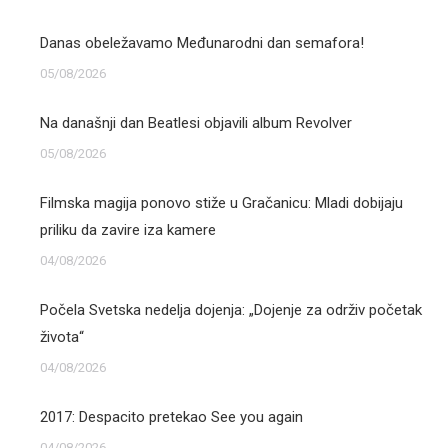
Danas obeležavamo Međunarodni dan semafora!
05/08/2026
Na današnji dan Beatlesi objavili album Revolver
05/08/2026
Filmska magija ponovo stiže u Gračanicu: Mladi dobijaju
priliku da zavire iza kamere
04/08/2026
Počela Svetska nedelja dojenja: „Dojenje za održiv početak
života“
04/08/2026
2017: Despacito pretekao See you again
04/08/2026