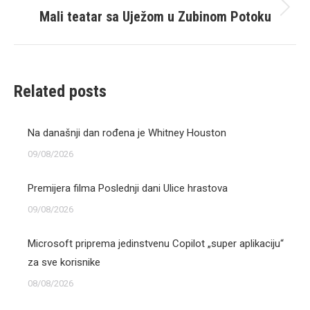
Mali teatar sa Uježom u Zubinom Potoku
Next
post:
Related posts
Na današnji dan rođena je Whitney Houston
09/08/2026
Premijera filma Poslednji dani Ulice hrastova
09/08/2026
Microsoft priprema jedinstvenu Copilot „super aplikaciju“
za sve korisnike
08/08/2026