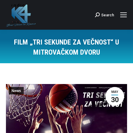
Search
Search:
FILM „TRI SEKUNDE ZA VEČNOST“ U
MITROVAČKOM DVORU
News
MAY
30