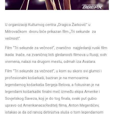
U organizaciji Kulturnog centra „Dragica Žarković“ u
Mitrovačkom dvoru biće prikazan film „Tri sekunde za
večnost“.
Film “Tri sekunde za večnost”, zvanično najgledaniji ruski film
ikada. Inače, na zvaničnoj listi gledanosti filmova u Rusiji, svih
vremena, nalazi na drugom mestu, odmah iza Avatara.
Film “Tri sekunde za večnost”, u kom su skoro svi glumci i
profesionalni košarkaši, baziran je na memoarima
legendarnog košarkaša Sergeja Belova, a fokusiran je na
legendarni košarkaški finalni meč između ekipa Amerike i
Sovjetskog Saveza, koji je do tog finala, svaki put gubio
upravo od Amerikanaca.Reditelj filma, Anton Megerdičev,
istakao je da od ranog detinjstva sluša o tom legendarnom