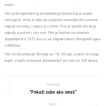
meču.
Film prati legendarnog košarkaškog trenera koji je uradio
nemoguće. Imao je želju da sovjetski nacionalni tim postane
najbolji na svetu, i uspeo je u tome. Prvo je ubedio tim da je
najbolji, a potom i ceo svet. Film je baziran na stvarnim
događajima iz 1972. koji su se odigrali tokom Olimpijskih igara
u Minhenu
Film će biti prikazan 30.maja od 18 i 20 sati, a karte se mogu
kupiti u bašti restorana „Kazablanka“ po ceni od 250 dinara.
Post
PREVIOUS
navigation
“Pokaži zube ako smeš”
Previous
post:
NEXT