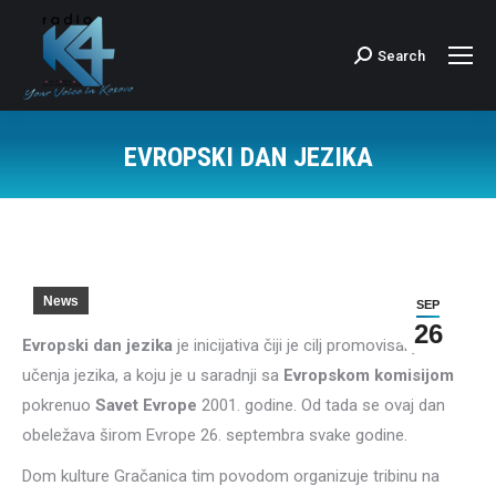
Search
Search:
EVROPSKI DAN JEZIKA
News
SEP
26
Evropski dan jezika
je inicijativa čiji je cilj promovisanje
učenja jezika, a koju je u saradnji sa
Evropskom komisijom
pokrenuo
Savet Evrope
2001. godine. Od tada se ovaj dan
obeležava širom Evrope 26. septembra svake godine.
Dom kulture Gračanica tim povodom organizuje tribinu na