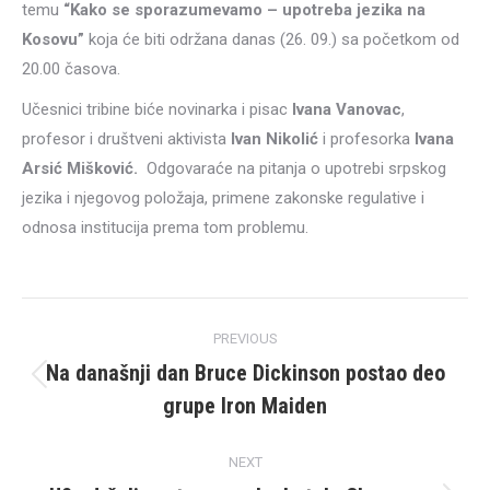
temu
“Kako se sporazumevamo – upotreba jezika na
Kosovu”
koja će biti održana danas (26. 09.) sa početkom od
20.00 časova.
Učesnici tribine biće novinarka i pisac
Ivana Vanovac
,
profesor i društveni aktivista
Ivan Nikolić
i profesorka
Ivana
Arsić Mišković.
Odgovaraće na pitanja o upotrebi srpskog
jezika i njegovog položaja, primene zakonske regulative i
odnosa institucija prema tom problemu.
Post
PREVIOUS
navigation
Na današnji dan Bruce Dickinson postao deo
Previous
grupe Iron Maiden
post:
NEXT