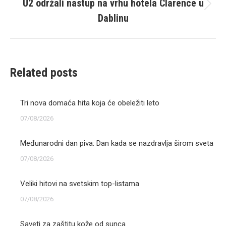
U2 održali nastup na vrhu hotela Clarence u
Next
Dablinu
post:
Related posts
Tri nova domaća hita koja će obeležiti leto
07/08/2026
Međunarodni dan piva: Dan kada se nazdravlja širom sveta
07/08/2026
Veliki hitovi na svetskim top-listama
07/08/2026
Saveti za zaštitu kože od sunca