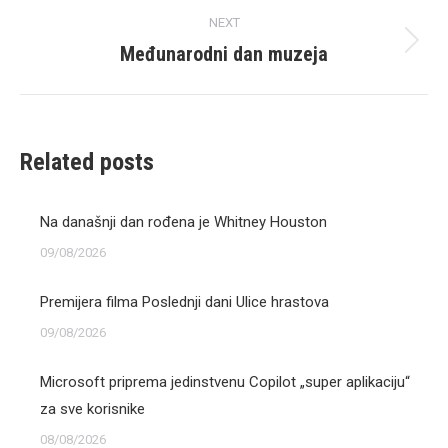
NEXT
Međunarodni dan muzeja
Next
post:
Related posts
Na današnji dan rođena je Whitney Houston
09/08/2026
Premijera filma Poslednji dani Ulice hrastova
09/08/2026
Microsoft priprema jedinstvenu Copilot „super aplikaciju“
za sve korisnike
08/08/2026