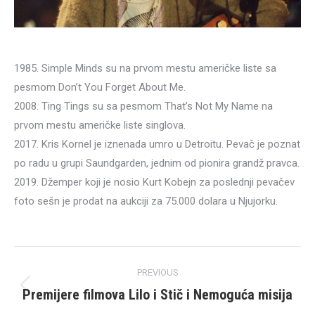
1985. Simple Minds su na prvom mestu američke liste sa
pesmom Don’t You Forget About Me.
2008. Ting Tings su sa pesmom That’s Not My Name na
prvom mestu američke liste singlova.
2017. Kris Kornel je iznenada umro u Detroitu. Pevač je poznat
po radu u grupi Saundgarden, jednim od pionira grandž pravca.
2019. Džemper koji je nosio Kurt Kobejn za poslednji pevačev
foto sešn je prodat na aukciji za 75.000 dolara u Njujorku.
Post
PREVIOUS
navigation
Premijere filmova Lilo i Stič i Nemoguća misija
Previous
post: