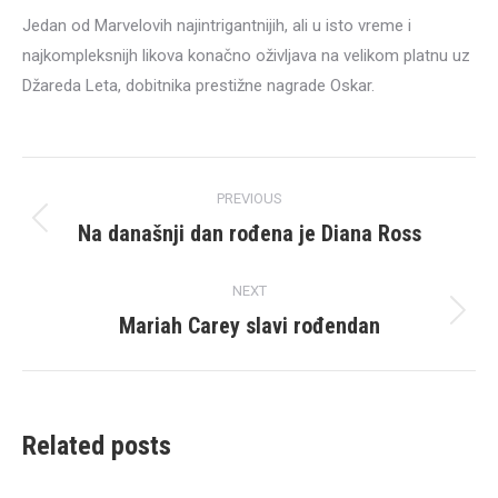
Jedan od Marvelovih najintrigantnijih, ali u isto vreme i
najkompleksnijh likova konačno oživljava na velikom platnu uz
Džareda Leta, dobitnika prestižne nagrade Oskar.
Post
PREVIOUS
navigation
Na današnji dan rođena je Diana Ross
Previous
post:
NEXT
Mariah Carey slavi rođendan
Next
post:
Related posts