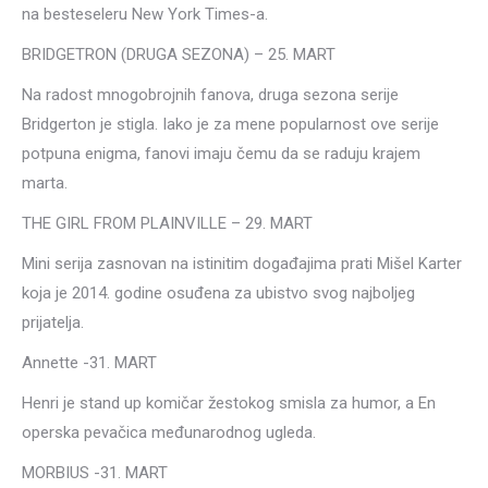
na besteseleru New York Times-a.
BRIDGETRON (DRUGA SEZONA) – 25. MART
Na radost mnogobrojnih fanova, druga sezona serije
Bridgerton je stigla. Iako je za mene popularnost ove serije
potpuna enigma, fanovi imaju čemu da se raduju krajem
marta.
THE GIRL FROM PLAINVILLE – 29. MART
Mini serija zasnovan na istinitim događajima prati Mišel Karter
koja je 2014. godine osuđena za ubistvo svog najboljeg
prijatelja.
Annette -31. MART
Henri je stand up komičar žestokog smisla za humor, a En
operska pevačica međunarodnog ugleda.
MORBIUS -31. MART