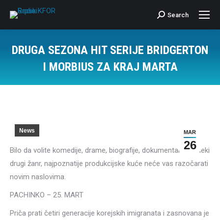
Search
Search:
DRUGA SEZONA HIT SERIJE BRIDGERTON
I MORBIUS ZA KRAJ MARTA
News
MAR
26
Bilo da volite komedije, drame, biografije, dokumentarce ili neki
drugi žanr, najpoznatije produkcijske kuće neće vas razočarati
novim naslovima.
PACHINKO – 25. MART
Priča prati četiri generacije korejskih imigranata i zasnovana je