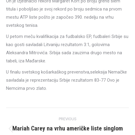
On je izjednačio rekord Margaret Kort po broju grend slem
titula i poboljšao je svoj rekord po broju sedmica na prvom
mestu ATP liste pošto je započeo 390. nedelju na vrhu
svetskog tenisa.
U petom meču kvalifikacija za fudbalsko EP, fudbaleri Srbije su
kao gosti savladali Litvaniju rezultatom 3:1, golovima
Aleksandra Mitrovića. Srbija sada zauzima drugo mesto na
tabeli, iza Mađarske.
U finalu svetskog košarkaškog prevenstva,seleksija Nemačke
savladala je reprezentaciju Srbije rezultatom 83-77 Ovo je
Nemcima prvo zlato.
Post
PREVIOUS
navigation
Mariah Carey na vrhu američke liste singlom
Previous