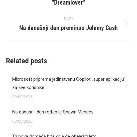
“Dreamlover”
post:
NEXT
Na današnji dan preminuo Johnny Cash
Next
post:
Related posts
Microsoft priprema jedinstvenu Copilot „super aplikaciju“
za sve korisnike
08/08/2026
Na današnji dan rođen je Shawn Mendes
08/08/2026
Tri nova domaća hita koja će obeležiti leto