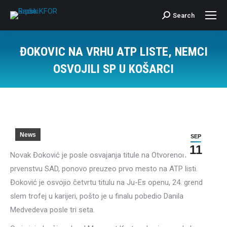
Search
Search:
ĐOKOVIC NA VRHU ATP LISTE, NEMCI
OSVOJILI SP U KOŠARCI
News
SEP
11
Novak Đoković je posle osvajanja titule na Otvorenom
prvenstvu SAD, ponovo preuzeo prvo mesto na ATP listi.
Đoković je osvojio četvrtu titulu na Ju-Es openu, 24. grend
slem trofej u karijeri, pošto je u finalu pobedio Danila
Medvedeva posle tri seta.