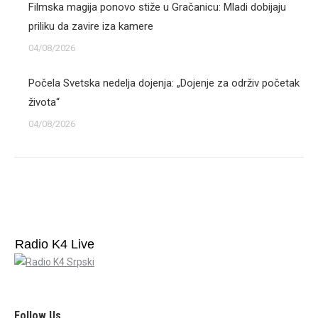
Filmska magija ponovo stiže u Gračanicu: Mladi dobijaju
priliku da zavire iza kamere
04/08/2026
Počela Svetska nedelja dojenja: „Dojenje za održiv početak
života“
04/08/2026
Radio K4 Live
Follow Us