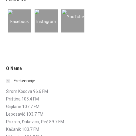
O Nama
Frekvencije
Širom Kosova 96.6 FM
Priština 105.4 FM
Gnjilane 107.7 FM
Leposavić 103.7 FM
Prizren, Đakovica, Peć 89.7 FM
Kačanik 103.7 FM