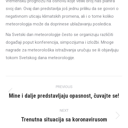
vremensku prognozu na osnovu koje veliki broj nas planira
svoj dan. Ovaj dan predstavlja još jednu priliku da se govori o
negativnom uticaju klimatskih promena, ali i o tome koliko
meteorologija može da doprinese ublažavanju posledica.
Na Svetski dan meteorologije često se organizuju različiti
događaji poput konferencija, simpozijuma i izložbi. Mnoge
nagrade za meteorološka istraživanja uručuju se ili objavljuju
tokom Svetskog dana meteorologije.
Post
PREVIOUS
navigation
Mine i dalje predstavljaju opasnost, čuvajte se!
Previous
post:
NEXT
Trenutna situacija sa koronavirusom
Next
post: