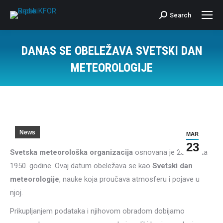
Search
Search:
DANAS SE OBELEŽAVA SVETSKI DAN
METEOROLOGIJE
News
MAR
23
Svetska meteorološka organizacija
osnovana je 23. marta
1950. godine. Ovaj datum obeležava se kao
Svetski dan
meteorologije
, nauke koja proučava atmosferu i pojave u
njoj.
Prikupljanjem podataka i njihovom obradom dobijamo