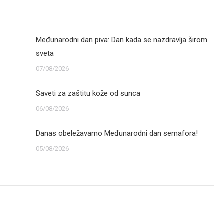
Međunarodni dan piva: Dan kada se nazdravlja širom
sveta
07/08/2026
Saveti za zaštitu kože od sunca
06/08/2026
Danas obeležavamo Međunarodni dan semafora!
05/08/2026