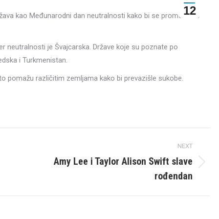
12
ležava kao Međunarodni dan neutralnosti kako bi se promovisao
er neutralnosti je Švajcarska. Države koje su poznate po
vedska i Turkmenistan.
sto pomažu različitim zemljama kako bi prevazišle sukobe.
NEXT
Amy Lee i Taylor Alison Swift slave
Next
rođendan
post: