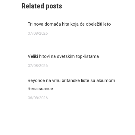
Related posts
Tri nova domaća hita koja će obeležiti leto
07/08/2026
Veliki hitovi na svetskim top-listama
07/08/2026
Beyonce na vrhu britanske liste sa albumom
Renaissance
06/08/2026