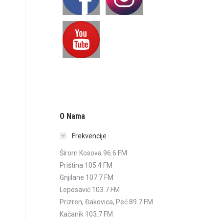
O Nama
Frekvencije
Širom Kosova 96.6 FM
Priština 105.4 FM
Gnjilane 107.7 FM
Leposavić 103.7 FM
Prizren, Đakovica, Peć 89.7 FM
Kačanik 103.7 FM