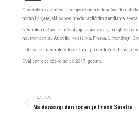
Generalna skupština Ujedinjenih nacija današnji dan obe
miran i prijateljski odnos među različitim zemljama sveta.
Neutralna država ne učestvuje u sukobima, a najbolji prim
neutralnosti su Austrija, Kostarika, Finska, Lihtenštajn, Š
Održavanje neutralnosti nije lako, pa neutralne države če
Ovaj dan obeležava se od 2017. godine.
Post
navigation
PREVIOUS
Na današnji dan rođen je Frank Sinatra
Previous
post: