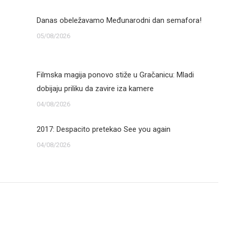
Danas obeležavamo Međunarodni dan semafora!
05/08/2026
Filmska magija ponovo stiže u Gračanicu: Mladi
dobijaju priliku da zavire iza kamere
04/08/2026
2017: Despacito pretekao See you again
04/08/2026