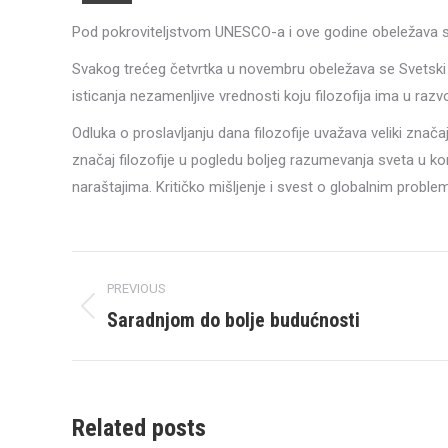
Pod pokroviteljstvom UNESCO-a i ove godine obeležava se 
Svakog trećeg četvrtka u novembru obeležava se Svetski d
isticanja nezamenljive vrednosti koju filozofija ima u razv
Odluka o proslavljanju dana filozofije uvažava veliki zn
značaj filozofije u pogledu boljeg razumevanja sveta u kom
naraštajima. Kritičko mišljenje i svest o globalnim problem
Post
PREVIOUS
navigation
Saradnjom do bolje budućnosti
Previous
post:
Related posts