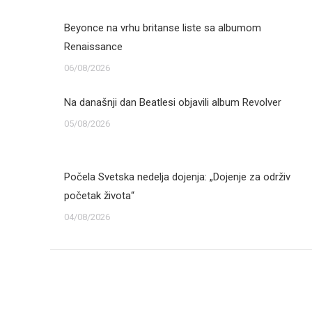
Beyonce na vrhu britanse liste sa albumom
Renaissance
06/08/2026
Na današnji dan Beatlesi objavili album Revolver
05/08/2026
Počela Svetska nedelja dojenja: „Dojenje za održiv
početak života“
04/08/2026