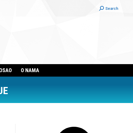
Search:
Search
POSAO
O NAMA
JE