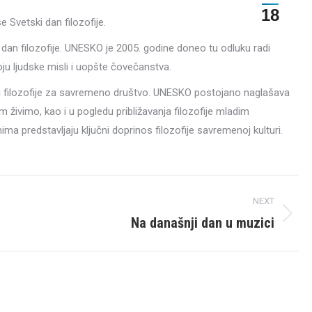
18
Svetski dan filozofije.
an filozofije. UNESKO je 2005. godine doneo tu odluku radi
oju ljudske misli i uopšte čovečanstva.
ačaj filozofije za savremeno društvo. UNESKO postojano naglašava
 živimo, kao i u pogledu približavanja filozofije mladim
ima predstavljaju ključni doprinos filozofije savremenoj kulturi.
NEXT
Na današnji dan u muzici
Next
post: