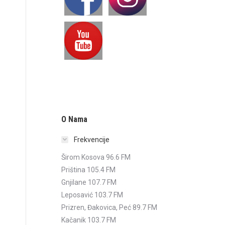
O Nama
Frekvencije
Širom Kosova 96.6 FM
Priština 105.4 FM
Gnjilane 107.7 FM
Leposavić 103.7 FM
Prizren, Đakovica, Peć 89.7 FM
Kačanik 103.7 FM