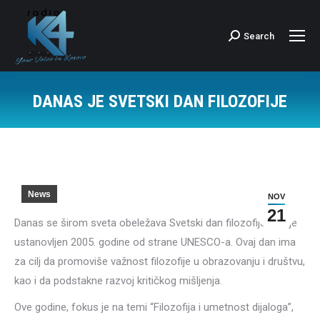
Search
Search:
DANAS JE SVETSKI DAN FILOZOFIJE
News
NOV
21
Danas se širom sveta obeležava Svetski dan filozofije, koji je
ustanovljen 2005. godine od strane UNESCO-a. Ovaj dan ima
za cilj da promoviše važnost filozofije u obrazovanju i društvu,
kao i da podstakne razvoj kritičkog mišljenja.
Ove godine, fokus je na temi “Filozofija i umetnost dijaloga”,