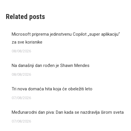
Related posts
Microsoft priprema jedinstvenu Copilot „super aplikaciju“
za sve korisnike
08/08/2026
Na današnji dan rođen je Shawn Mendes
08/08/2026
Tri nova domaća hita koja će obeležiti leto
07/08/2026
Međunarodni dan piva: Dan kada se nazdravlja širom sveta
07/08/2026