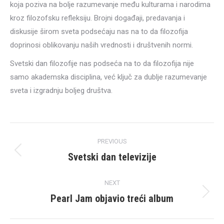
koja poziva na bolje razumevanje među kulturama i narodima
kroz filozofsku refleksiju. Brojni događaji, predavanja i
diskusije širom sveta podsećaju nas na to da filozofija
doprinosi oblikovanju naših vrednosti i društvenih normi.
Svetski dan filozofije nas podseća na to da filozofija nije
samo akademska disciplina, već ključ za dublje razumevanje
sveta i izgradnju boljeg društva.
Post
PREVIOUS
navigation
Svetski dan televizije
Previous
post:
NEXT
Pearl Jam objavio treći album
Next
post: