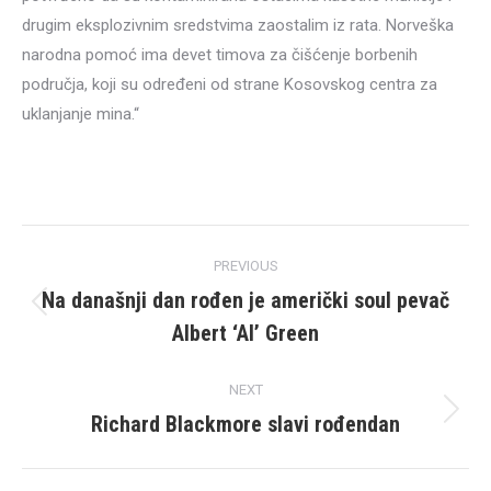
drugim eksplozivnim sredstvima zaostalim iz rata. Norveška
narodna pomoć ima devet timova za čišćenje borbenih
područja, koji su određeni od strane Kosovskog centra za
uklanjanje mina.“
Post
PREVIOUS
navigation
Na današnji dan rođen je američki soul pevač
Previous
Albert ‘Al’ Green
post:
NEXT
Richard Blackmore slavi rođendan
Next
post: