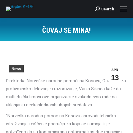
Search
Search:
ČUVAJ SE MINA!
News
APR
13
Direktorka Norveške narodne pomoći na Kosovu, Odeljenja za
protivminsko delovanje i razoružanje, Vanja Sikirica kaže da
multietnički timovi ove organizacije svakodnevno rade na
uklanjanju neeksplodiranih ubojnih sredstava.
“Norveška narodna pomoć na Kosovu sprovodi tehničko
istraživanje i čišćenje područja za koja se sumnja ili je
potvrđeno da su kontaminirana ostacima kasetne municije i