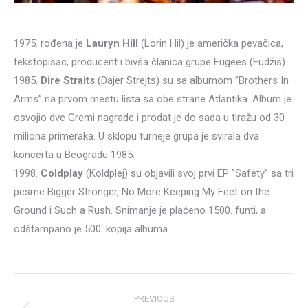
1975. rođena je
Lauryn Hill
(Lorin Hil) je američka pevačica,
tekstopisac, producent i bivša članica grupe Fugees (Fudžis).
1985.
Dire Straits
(Dajer Strejts) su sa albumom ”Brothers In
Arms” na prvom mestu lista sa obe strane Atlantika. Album je
osvojio dve Gremi nagrade i prodat je do sada u tiražu od 30
miliona primeraka. U sklopu turneje grupa je svirala dva
koncerta u Beogradu 1985.
1998.
Coldplay
(Koldplej) su objavili svoj prvi EP ”Safety” sa tri
pesme Bigger Stronger, No More Keeping My Feet on the
Ground i Such a Rush. Snimanje je plaćeno 1500. funti, a
odštampano je 500. kopija albuma.
Post
PREVIOUS