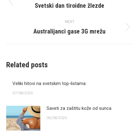
navigation
Svetski dan tiroidne žlezde
Previous
post:
NEXT
Australijanci gase 3G mrežu
Next
post:
Related posts
Veliki hitovi na svetskim top-listama
07/08/2026
Saveti za zaštitu kože od sunca
06/08/2026