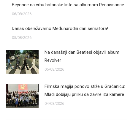
Beyonce na vrhu britanske liste sa albumom Renaissance
06/08/2026
Danas obeležavamo Međunarodni dan semafora!
05/08/2026
Na današnji dan Beatlesi objavili album
Revolver
05/08/2026
Filmska magija ponovo stiže u Gračanicu:
Mladi dobijaju priliku da zavire iza kamere
04/08/2026