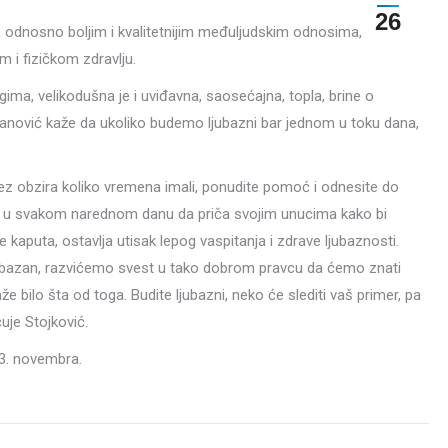
26
, odnosno boljim i kvalitetnijim međuljudskim odnosima,
i fizičkom zdravlju.
gima, velikodušna je i uviđavna, saosećajna, topla, brine o
ojanović kaže da ukoliko budemo ljubazni bar jednom u toku dana,
, bez obzira koliko vremena imali, ponudite pomoć i odnesite do
ma u svakom narednom danu da priča svojim unucima kako bi
kaputa, ostavlja utisak lepog vaspitanja i zdrave ljubaznosti.
jubazan, razvićemo svest u tako dobrom pravcu da ćemo znati
bilo šta od toga. Budite ljubazni, neko će slediti vaš primer, pa
uje Stojković.
13. novembra.