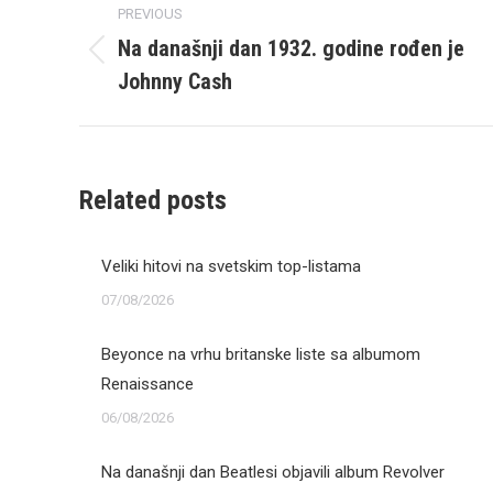
PREVIOUS
navigation
Na današnji dan 1932. godine rođen je
Previous
Johnny Cash
post:
Related posts
Veliki hitovi na svetskim top-listama
07/08/2026
Beyonce na vrhu britanske liste sa albumom
Renaissance
06/08/2026
Na današnji dan Beatlesi objavili album Revolver