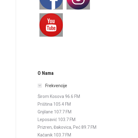
O Nama
Frekvencije
Širom Kosova 96.6 FM
Priština 105.4 FM
Gnjilane 107.7 FM
Leposavić 103.7 FM
Prizren, Đakovica, Peć 89.7 FM
Kačanik 103.7 FM