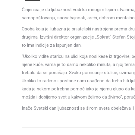
Činjenica je da ljubaznost vodi ka mnogim lepim stvarima
samopoštovanju, saosećajnosti, sreći, dobrom mentalnom 
Osoba koja je ljubazna je prijateljski nastrojena prema dru
drugima. Izvršni direktor organizacije „Sokrat“ Stefan St
to ima indicije za ispunjen dan.
“Ukoliko vidite staricu na ulici koja nosi kese iz trgovine
njene kuće, vama je to samo nekoliko minuta, a njoj te
trebalo da se ponašaju. Svako pomicanje stolice, uzimanje 
Ukoliko to radimo i postane nam usađeno da treba biti l
kada je nekom potrebna pomoć iako je njemu glupo da kaže 
možda i dobijemo svet u kakvom želimo da živimo”, poruč
Inače Svetski dan ljubaznosti se širom sveta obeležava 
Post