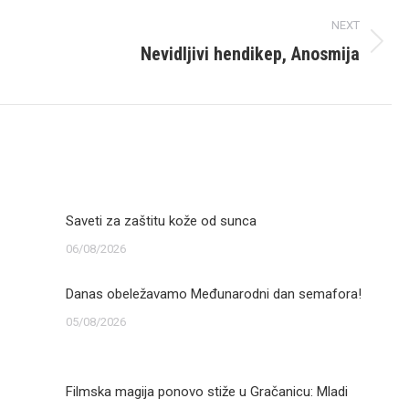
NEXT
Nevidljivi hendikep, Anosmija
Next
post:
Saveti za zaštitu kože od sunca
06/08/2026
Danas obeležavamo Međunarodni dan semafora!
05/08/2026
Filmska magija ponovo stiže u Gračanicu: Mladi