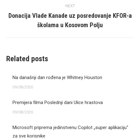
NEXT
Donacija Vlade Kanade uz posredovanje KFOR-a
Next
školama u Kosovom Polju
post:
Related posts
Na današnji dan rođena je Whitney Houston
09/08/2026
Premijera filma Poslednji dani Ulice hrastova
09/08/2026
Microsoft priprema jedinstvenu Copilot „super aplikaciju“
za sve korisnike