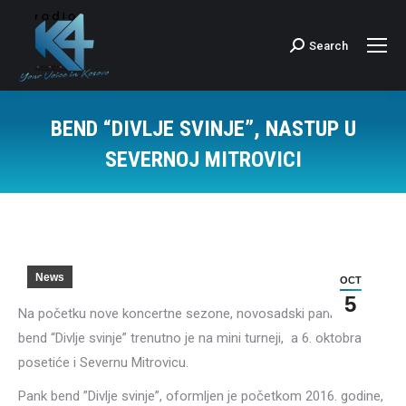
Search
Search:
BEND “DIVLJE SVINJE”, NASTUP U
SEVERNOJ MITROVICI
News
OCT
5
Na početku nove koncertne sezone, novosadski pank/rok
bend “Divlje svinje” trenutno je na mini turneji, a 6. oktobra
posetiće i Severnu Mitrovicu.
Pank bend ”Divlje svinje”, oformljen je početkom 2016. godine,