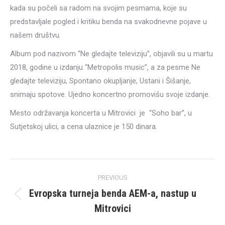
kada su počeli sa radom na svojim pesmama, koje su
predstavljale pogled i kritiku benda na svakodnevne pojave u
našem društvu.
Album pod nazivom “Ne gledajte televiziju”, objavili su u martu
2018, godine u izdanju “Metropolis music”, a za pesme Ne
gledajte televiziju, Spontano okupljanje, Ustani i Šišanje,
snimaju spotove. Ujedno koncertno promovišu svoje izdanje.
Mesto održavanja koncerta u Mitrovici je “Soho bar”, u
Sutjetskoj ulici, a cena ulaznice je 150 dinara.
Post
PREVIOUS
navigation
Evropska turneja benda AEM-a, nastup u
Previous
Mitrovici
post: