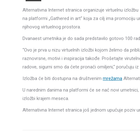
Alternativna Internet stranica organizuje virtuelnu izložb
na platformi „Gathered in art“ koja za cilj ima promociju u
njihovog virtuelnog prostora.
Dvanaest umetnika je do sada predstavilo gotovo 100 radov
“Ovo je prva u nizu virtuelnih izložbi kojom želimo da prib
raznovrsne, motivi i inspiracija takođe. Prošetajte virute
radove, sigurni smo da ćete pronaći omiljeni,” poručuju iz 
Izložba će biti dostupna na društvenim
mrežama
Alternat
U narednim danima na platformi će se nać novi umetnici, a
izložbi krajem meseca.
Alternativna Internet stranica još jednom upućuje poziv u
Post