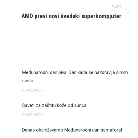
NEXT
AMD pravi novi švedski superkompjuter
Next
post:
Međunarodni dan piva: Dan kada se nazdravlja širom
sveta
07/08/2026
Saveti za zaštitu kože od sunca
06/08/2026
Danas obeležavamo Međunarodni dan semafora!