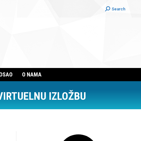
Search:
Search
POSAO
O NAMA
VIRTUELNU IZLOŽBU