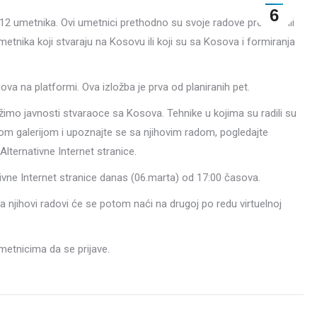
6
u 12 umetnika. Ovi umetnici prethodno su svoje radove predstavili
metnika koji stvaraju na Kosovu ili koji su sa Kosova i formiranja
a na platformi. Ova izložba je prva od planiranih pet.
ližimo javnosti stvaraoce sa Kosova. Tehnike u kojima su radili su
lnom galerijom i upoznajte se sa njihovim radom, pogledajte
Alternativne Internet stranice.
ivne Internet stranice danas (06.marta) od 17:00 časova.
 njihovi radovi će se potom naći na drugoj po redu virtuelnoj
metnicima da se prijave.