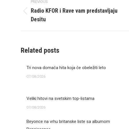
PREVIOUS
navigation
Radio KFOR i Rave vam predstavljaju
Previous
Desitu
post:
Related posts
Tri nova domaća hita koja će obeležiti leto
07/08/2026
Veliki hitovi na svetskim top-listama
07/08/2026
Beyonce na vrhu britanske liste sa albumom