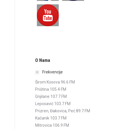
O Nama
Frekvencije
Širom Kosova 96.6 FM
Priština 105.4 FM
Gnjilane 107.7 FM
Leposavić 103.7 FM
Prizren, Đakovica, Peć 89.7 FM
Kačanik 103.7 FM
Mitrovica 106.9 FM