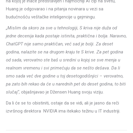
na kojoj je inače predstavljen i najmoćniji AI čip na svetu,
Huang je odgovarao i na pitanja novinara u vezi sa
budućnošću veštačke inteligencije u gejmingu.
„Mislim da skoro za sve u tehnologiji, S kriva nije duža od
jedne decenija kada postaje istinita, praktična i bolja. Naravno,
ChatGPT nije samo praktičan, već sad je bolji. Za deset
godina, nalazite se na drugom kraju te S krive. Za pet godina
od sada, verovatno ste baš u sredini u kojoj se sve menja u
realnom vremenu i svi primećuju da se nešto dešava. Da li
smo sada već dve godine u toj desetogodišnjici – verovatno,
pa zato bih rekao da će u narednih pet do deset godina, to biti
slučaj“,
objašnjavao je Džensen Huang svoju viziju.
Da li će se to obistiniti, ostaje da se vidi, ali je jasno da reči
izvršnog direktora NVIDIA ima itekako težinu u IT industriji.