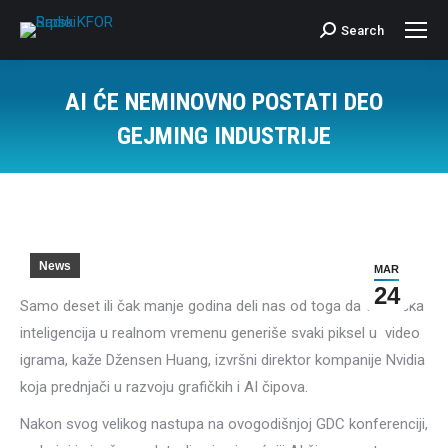
Search
Search:
AI ĆE NEMINOVNO POSTATI DEO
GEJMING INDUSTRIJE
News
MAR
24
Samo deset ili čak manje godina deli nas od toga da veštačka
inteligencija u realnom vremenu generiše svaki piksel u video
igrama, kaže Džensen Huang, izvršni direktor kompanije Nvidia
koja prednjači u razvoju grafičkih i AI čipova.
Nakon svog velikog nastupa na ovogodišnjoj GDC konferenciji,