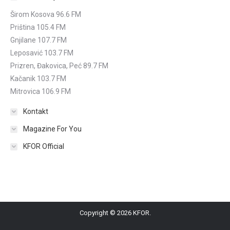
Širom Kosova 96.6 FM
Priština 105.4 FM
Gnjilane 107.7 FM
Leposavić 103.7 FM
Prizren, Đakovica, Peć 89.7 FM
Kačanik 103.7 FM
Mitrovica 106.9 FM
Kontakt
Magazine For You
KFOR Official
Copyright © 2026 KFOR.