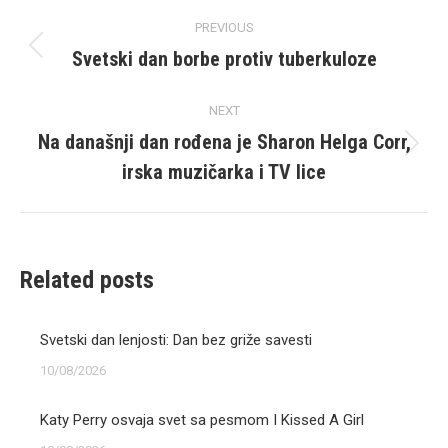
Post
PREVIOUS
navigation
Svetski dan borbe protiv tuberkuloze
Previous
post:
NEXT
Na današnji dan rođena je Sharon Helga Corr,
Next
irska muzičarka i TV lice
post:
Related posts
Svetski dan lenjosti: Dan bez griže savesti
10/08/2026
Katy Perry osvaja svet sa pesmom I Kissed A Girl